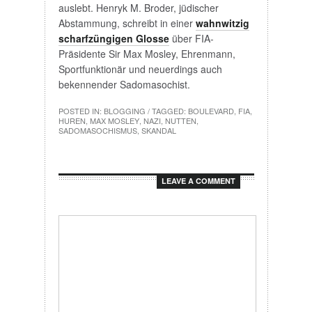
auslebt. Henryk M. Broder, jüdischer
Abstammung, schreibt in einer
wahnwitzig
scharfzüngigen Glosse
über FIA-
Präsidente Sir Max Mosley, Ehrenmann,
Sportfunktionär und neuerdings auch
bekennender Sadomasochist.
POSTED IN:
BLOGGING
/ TAGGED:
BOULEVARD
,
FIA
,
HUREN
,
MAX MOSLEY
,
NAZI
,
NUTTEN
,
SADOMASOCHISMUS
,
SKANDAL
LEAVE A COMMENT