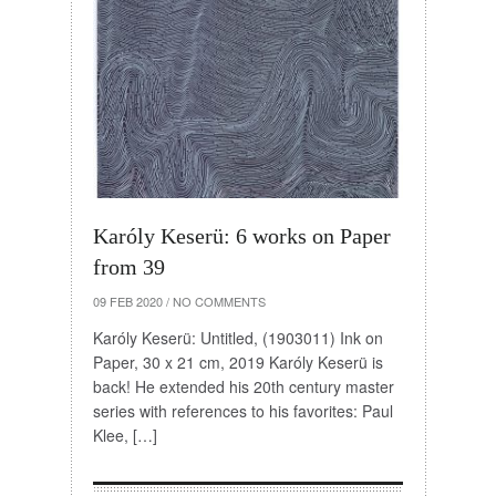
Karóly Keserü: 6 works on Paper
from 39
09 FEB 2020
/
NO COMMENTS
Karóly Keserü: Untitled, (1903011) Ink on
Paper, 30 x 21 cm, 2019 Karóly Keserü is
back! He extended his 20th century master
series with references to his favorites: Paul
Klee, […]