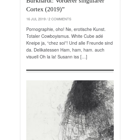
Burkhardt: Vorderer singulärer
Cortex (2019)”
16 JUL 2019
/
2 COMMENTS
Pornographie, oho! Ne, erotische Kunst.
Totaler Cowboyismus. White Cube adé
Kneipe ja, “chez soi”! Und alle Freunde sind
da. Delikatessen Ham, ham, ham. auch
visuell Oh la la! Susann iss […]