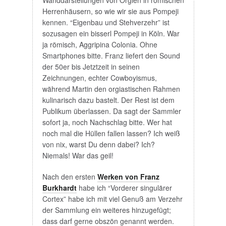
kennen. “Eigenbau und Stehverzehr” ist
sozusagen ein bisserl Pompeji in Köln. War
ja römisch, Aggripina Colonia. Ohne
Smartphones bitte. Franz liefert den Sound
der 50er bis Jetztzeit in seinen
Zeichnungen, echter Cowboyismus,
während Martin den orgiastischen Rahmen
kulinarisch dazu bastelt. Der Rest ist dem
Publikum überlassen. Da sagt der Sammler
sofort ja, noch Nachschlag bitte. Wer hat
noch mal die Hüllen fallen lassen? Ich weiß
von nix, warst Du denn dabei? Ich?
Niemals! War das geil!
Nach den ersten
Werken von Franz
Burkhardt
habe ich “Vorderer singulärer
Cortex” habe ich mit viel Genuß am Verzehr
der Sammlung ein weiteres hinzugefügt;
dass darf gerne obszön genannt werden.
Oder lustvoll. Iss mir egal, ich tat es für mich