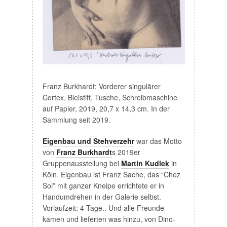
Franz Burkhardt: Vorderer singulärer
Cortex, Bleistift, Tusche, Schreibmaschine
auf Papier, 2019, 20,7 x 14,3 cm. In der
Sammlung seit 2019.
Eigenbau und Stehverzehr
war das Motto
von
Franz Burkhardt
s 2019er
Gruppenausstellung bei
Martin Kudlek
in
Köln. Eigenbau ist Franz Sache, das “Chez
Soi” mit ganzer Kneipe errichtete er in
Handumdrehen in der Galerie selbst.
Vorlaufzeit: 4 Tage.. Und alle Freunde
kamen und lieferten was hinzu, von Dino-
Kloaken bis Mosel Riesling, die ganze
Spannbreite, ein Fest! Adé and so long,