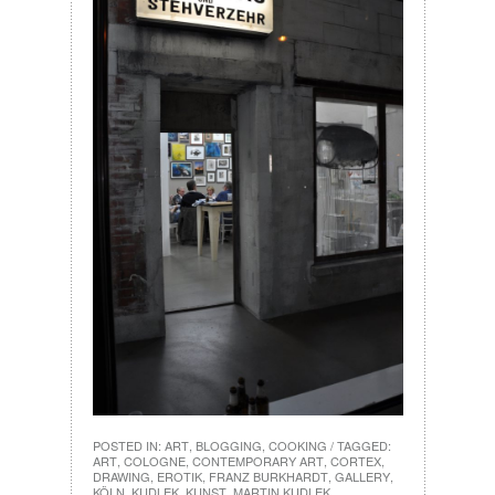
POSTED IN:
ART
,
BLOGGING
,
COOKING
/ TAGGED:
ART
,
COLOGNE
,
CONTEMPORARY ART
,
CORTEX
,
DRAWING
,
EROTIK
,
FRANZ BURKHARDT
,
GALLERY
,
KÖLN
,
KUDLEK
,
KUNST
,
MARTIN KUDLEK
,
ZEICHNUNG
,
ZEITGENOESSISCHE KUNST