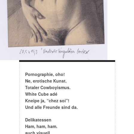
Pornographie, oho!
Ne, erotische Kunst.
Totaler Cowboyismus.
White Cube adé
Kneipe ja, “chez soi”!
Und alle Freunde sind da.
Delikatessen
Ham, ham, ham.
auch visuell
Oh la la!