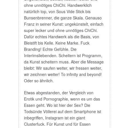
natürlich top, von Sous Vide Stick bis
Bunsenbrenner, die ganze Skala. Genauso
Franz in seiner Kunst: ungekünstelt, einfach
super lecker und ohne unnötiges ChiChi.
Dafür echtes Handwerk als die Basis, von
Bleistift bis Kelle. Keine Marke. Fuck
Branding! Echte Gefühle. Die
Interimsliebenden. Scheitern ist Programm,
da Kunst scheitern muss. Aber die Message
bleibt: Wir saufen weiter, wir fressen weiter,
wir zeichnen weiter! To infinity and beyond!
Oder so ähnlich.
Etwas abgestanden, der Vergleich von
Erotik und Pornographie, wenn es um das
Essen geht. Wo ist hier der Sex? Die
Todsünde Völlerei auf dem Smartphone ist
inbegriffen, Instagram ist ein giant
Clusterfuck. Für Kunst und für Essen
sowieso. Franz braucht keine Smartphones,
Franz macht echten Sex auf Papier. Franz