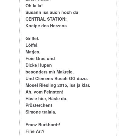
Susann iss auch noch da
CENTRAL STATION!
Kneipe des Herzens
Griffel.
Löffel.
Matjes.
Foie Gras und
Dicke Hupen
besonders mit Makrele.
Und Clemens Busch GG dazu.
Mosel Riesling 2015, iss ja klar.
Ah, vom Feinsten!
Häsle hier, Häsle da.
Prösterchen!
Simone tralala.
Franz Burkhardt!
Fine Art?
Really fine Art!
Martin Kudlek!