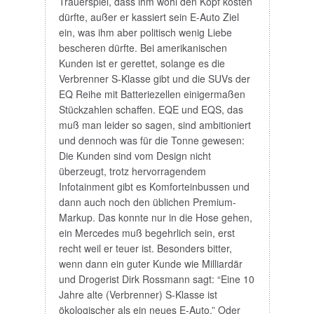
Trauerspiel, dass ihm wohl den Kopf kosten
dürfte, außer er kassiert sein E-Auto Ziel
ein, was ihm aber politisch wenig Liebe
bescheren dürfte. Bei amerikanischen
Kunden ist er gerettet, solange es die
Verbrenner S-Klasse gibt und die SUVs der
EQ Reihe mit Batteriezellen einigermaßen
Stückzahlen schaffen. EQE und EQS, das
muß man leider so sagen, sind ambitioniert
und dennoch was für die Tonne gewesen:
Die Kunden sind vom Design nicht
überzeugt, trotz hervorragendem
Infotainment gibt es Komforteinbussen und
dann auch noch den üblichen Premium-
Markup. Das konnte nur in die Hose gehen,
ein Mercedes muß begehrlich sein, erst
recht weil er teuer ist. Besonders bitter,
wenn dann ein guter Kunde wie Milliardär
und Drogerist Dirk Rossmann sagt: “Eine 10
Jahre alte (Verbrenner) S-Klasse ist
ökologischer als ein neues E-Auto.” Oder