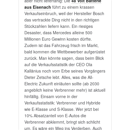
aber nicht lieferfähig: Die
48 Volt Batterie
aus Eisenach
führt zu einem krassen
Verkaufseinbruch, weil der Hersteller Bosch
das vertrackte Ding nicht in den richtigen
Stückzahlen liefern kann. Ein riesiges
Desaster, dass Mercedes alleine 500
Millionen Euro Gewinn kosten dürfte.
Zudem ist das Fahrzeug frisch im Markt,
bald kommen die Wettbewerber aufgerüstet
zurück. Man könnte sagen, dass beim Blick
auf die Verkaufsstatistik der CEO Ola
Kallänius noch vom Erbe seines Vorgängers
Dieter Zetsche lebt. Alles, was die All-
Electric Zukunft einläuten sollte (ab 2030
angeblich keine Verbrenner mehr) ist aktuell
hinfällig. Einsam vorne in der
Verkaufsstatistik: Verbrenner und Hybride
wie E-Klasse und S-Klasse. Wer jetzt bei
10% Absatzanteil von E-Autos die
Verbrenner abklemmt, bringt sich schlicht
um. Es wäre ein Weg ins Verderben. Auch