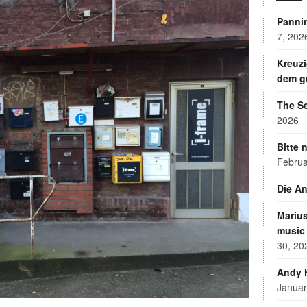
Pannin
7, 202
Kreuzi
dem g
The S
2026
Bitte 
Februa
Die A
Marius
music 
30, 20
Andy H
Januar