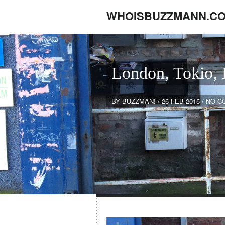
WHOISBUZZMANN.C
London, Tokio, 
BY
BUZZMAN!
/
26 FEB 2015
/
NO C