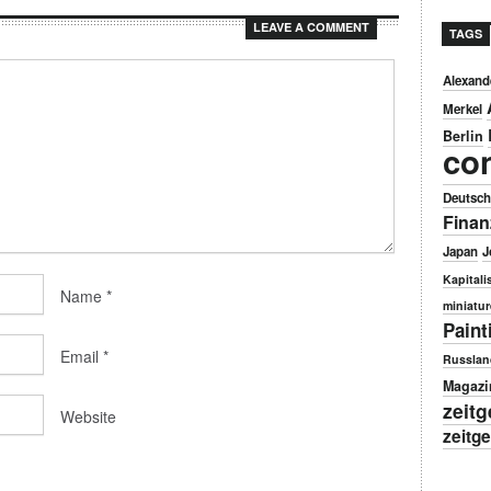
LEAVE A COMMENT
TAGS
Alexand
Merkel
Berlin
co
Deutsch
Finan
Japan
J
Kapital
Name
*
miniatur
Paint
Email
*
Russlan
Magazi
zeit
Website
zeitg