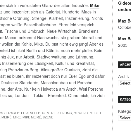
Gideon
lée sich im verrosteten Glanz der alten Industrie.
Mike
undon
 und inszeniert sich als Galerist. Hunderte iMacs in
tische Ordnung, Strenge, Klarheit, Inszenierung. Nichts
Max Be
e tragen weiße Basketballschuhe. Ehrenfeld verspricht
Octobe
heit, Frische und Umbruch. Neue Wirtschaft, Brand eins
t, der Macan bekommt Nachwuchs; sie graben überall und
Max B
 wollen die Kohle, Mike, Du bist nicht ewig jung! Aber es
2025
feld ist nicht Berlin und Köln ist noch mehr pleite. Kein
nig Jux, nur Arbeit. Stadtverwaltung und Lähmung,
s Inszenierung der Lässigkeit, Kultur und Kreativität,
ARCHI
king Prenzlauer-Berg. Alles großer Quatsch, zieht die
sst es bluten, ihr inszeniert doch nur Euer Ego und dafür
Archiv
d. Deutsche Standards, Maschinenbau und Porsche
ne, der Alte. Nur kein Helvetica am Arsch. Weil Porsche
 es so, London – Tokio – Ehrenfeld. Ohne mich, ich zieh
KATEG
Katego
CS
/ TAGGED:
EHRENFELD
,
GENTRIFIZIERUNG
,
GEWERBEGEBIET
,
,
MEIRÉ
,
MIKE
,
MIKE MEIRÉ
,
SZENE