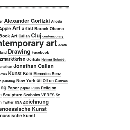
Alexander Gorlizki
er
Angela
Art
artist
Apple
Barack Obama
Cluj
Book Art
Callan
contemporary
ntemporary art
death
Drawing
Facebook
land
zmarktkrise
Gorlizki
Helmut Schmidt
Jonathan Callan
onathan
Kunst
Köln
Mercedes-Benz
ismus
New York
oil
Oil on Canvas
e painting
ing
Paper
Religion
papier
Putin
Sculpture
Szabolcs VERES
Sz
d
zeichnung
n
Twitter
USA
genoessische Kunst
enössische kunst