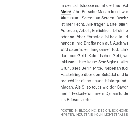
In der Lichtstrasse sonnt die Haut-Vo
Meiré
fährt Porsche Macan in schwarz
Aluminium. Screen an Screen, faschis
ist mehr echt. Alle tragen Bärte, all
Aufbruch, Arbeit, Ehrlichkeit, Direkt
oder so. Aber Ehrenfeld ist bald to
hängen Ihre Briefkästen auf. Auch wir
wird dauern, ein langsamer Tod. Ehren
dummes Geld. Kein frisches Geld, we
Inklusion. Hier keine Spießigkeit, alle
Grün, alles Berlin-Mitte. Nebenan fuc
Rasierklinge über den Schädel und la
braucht ihr einen neuen Hintergrun
Macan. Als S, so teuer wie der Cayen
mehr Testosteron, mehr Dynamik. Sei
ins Friesenviertel.
POSTED IN:
BLOGGING
,
DESIGN
,
ECONOMI
HIPSTER
,
INDUSTRIE
,
KÖLN
,
LICHTSTRASSE